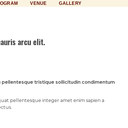
ROGRAM
VENUE
GALLERY
uris arcu elit.
cu pellentesque tristique sollicitudin condimentum
nsequat pellentesque integer amet enim sapien a
ectus.