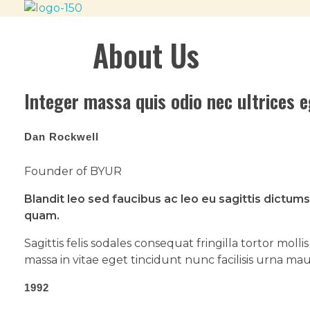
The Best Miami Beach Wate
Niyathi's Arangetram
About Us
Integer massa quis odio nec ultrices e
Dan Rockwell
Founder of BYUR
Blandit leo sed faucibus ac leo eu sagittis dictum
quam.
Sagittis felis sodales consequat fringilla tortor mo
massa in vitae eget tincidunt nunc facilisis urna ma
1992