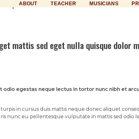
ABOUT
TEACHER
MUSICIANS
P
r Sports Provider
get mattis sed eget nulla quisque dolor ma
st odio egestas neque lectus in tortor nunc nibh et ar
llis turpis in cursus duis mattis neque donec aliquet co
uris nunc eu pellentesque vulputate in mattis sed odio l